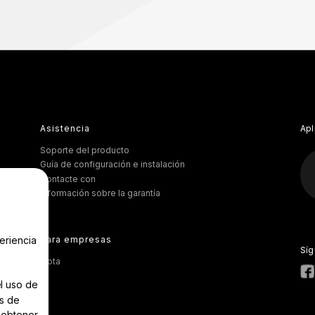
Asistencia
Apl
Soporte del producto
Guía de configuración e instalación
Contacte con
Información sobre la garantía
eriencia
Para empresas
Sí
Flota
el uso de
és de
a
obtener