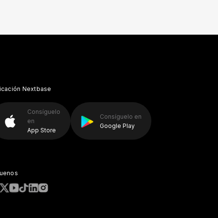
icación Nextbase
Consíguelo
Consíguelo en
en
Google Play
App Store
guenos