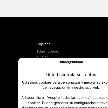
Empresa
Sobre nosotros
Noticias
Prensa y medios de comunicación
Club de conductores
Gestionar Cookie
Usted controla sus datos
Utilizamos cookies para personalizar y mejorar su exp
Aprender y comprar
de navegación en nuestro sitio web.
Dash Cams
Accesorios
Al hacer clic en
"Aceptar todas las cookies"
, aceptas 
Comparar productos
cookies. Puede gestionar su configuración a trav
Características
"Preferencias de cookies" o leer nuestra política par