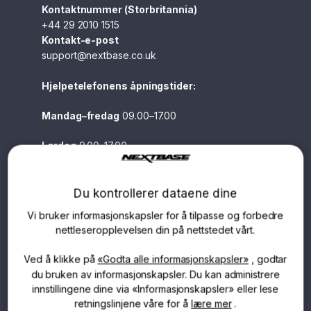
Kontaktnummer (Storbritannia)
+44 29 2010 1515
Kontakt-e-post
support@nextbase.co.uk
Hjelpetelefonens åpningstider:
Mandag–fredag
​​09.00–17.00
Lørdag
9.00–17.00
Søndag
stengt
Du kontrollerer dataene dine
For alle tekniske relaterte spørsmål, inkludert
Vi bruker informasjonskapsler for å tilpasse og forbedre
støtte, generelt oppsett og garanti, vennligst
nettleseropplevelsen din på nettstedet vårt.
kontakt supportteamet vårt.
Ved å klikke på
«Godta alle informasjonskapsler»
, godtar
Har du et problem med et av våre Dash Cams?
du bruken av informasjonskapsler. Du kan administrere
Trenger du en reservedel? Eller har du bare et
innstillingene dine via «Informasjonskapsler» eller lese
generelt spørsmål? Du kan nå vårt fantastiske
retningslinjene våre for å
lære mer
.