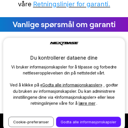
våre
Retningslinjer for garanti.
Vanlige spørsmål om garanti
+
Hvor lang er garantiperioden?
Du kontrollerer dataene dine
+ Hvordan fungerer et garantikrav?
Vi bruker informasjonskapsler for å tilpasse og forbedre
nettleseropplevelsen din på nettstedet vårt.
+ Hva dekkes ikke av garantien?
Ved å klikke på
«Godta alle informasjonskapsler»
, godtar
du bruken av informasjonskapsler. Du kan administrere
+ Hvordan kontakter jeg dere for å fremme
innstillingene dine via «Informasjonskapsler» eller lese
et krav?
retningslinjene våre for å
lære mer
.
Cookie-preferanser
Godta alle informasjonskapsler