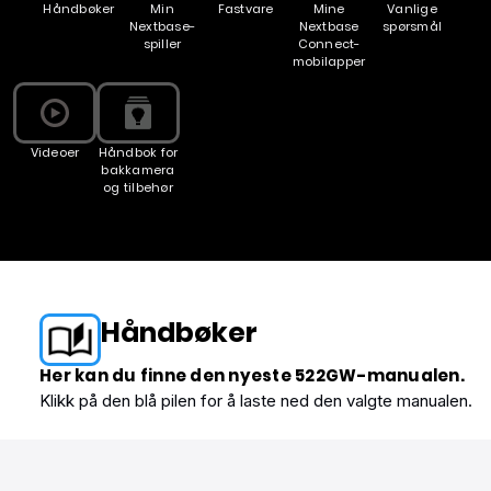
Håndbøker
Min
Fastvare
Mine
Vanlige
Nextbase-
Nextbase
spørsmål
spiller
Connect-
mobilapper
Videoer
Håndbok for
bakkamera
og tilbehør
Håndbøker
Her kan du finne den nyeste 522GW-manualen.
Klikk på den blå pilen for å laste ned den valgte manualen.