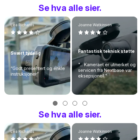
Se hva alle sier.
Lea Richards
Joanne Watkinson
Fantastisk teknisk støtte
Svært tydelig
"... Kameraet er utmerket og
“Godt presentert og enkle
servicen fra Nextbase var
instruksjoner”
eksepsjonell."
Se hva alle sier.
Lea Richards
Joanne Watkinson