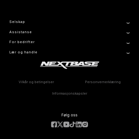
Selskap
Assistanse
Om oss
Nyheter
For bedrifter
Produktstøtte
Press & Media
Oppsett og installasjonsveiledning
Førerklubb
Lær og handle
Flåte
Ta kontakt med
Administrer informasjonskapsel
Garantiinformasjon
Dashkameraer
Tilbehør
Sammenlign produkter
Funksjoner
Vilkår og betingelser
Personvernerklæring
Informasjonskapsler
Følg oss