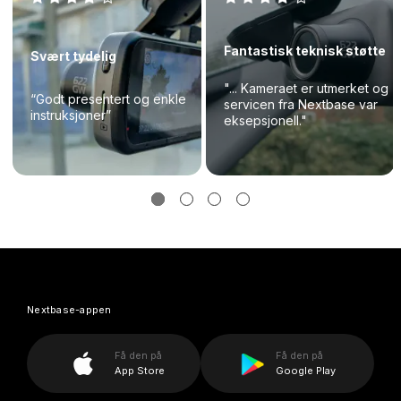
Fantastisk teknisk støtte
Svært tydelig
"... Kameraet er utmerket og
“Godt presentert og enkle
servicen fra Nextbase var
instruksjoner”
eksepsjonell."
Nextbase-appen
Få den på
Få den på
App Store
Google Play