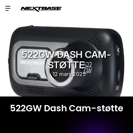
522GW DASH CAM-
STØTTE
12 mars 2025
522GW Dash Cam-støtte