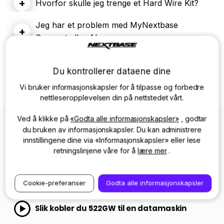
+
Hvorfor skulle jeg trenge et Hard Wire Kit?
Jeg har et problem med MyNextbase
+
Connect eller Alexa-appen.
Hvorfor blir Dash Cam-skjermen svart når jeg
+
er i bilen?
Du kontrollerer dataene dine
Vi bruker informasjonskapsler for å tilpasse og forbedre
nettleseropplevelsen din på nettstedet vårt.
Ved å klikke på
«Godta alle informasjonskapsler»
, godtar
du bruken av informasjonskapsler. Du kan administrere
innstillingene dine via «Informasjonskapsler» eller lese
Videoer
retningslinjene våre for å
lære mer
.
Hvordan installere en 522GW ved hjelp av en
Cookie-preferanser
Godta alle informasjonskapsler
sigarettennerkabel
Slik kobler du 522GW til en datamaskin