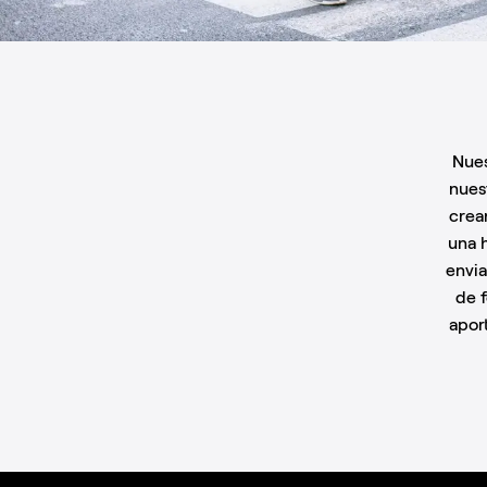
Nue
nues
crea
una 
envia
de f
apor