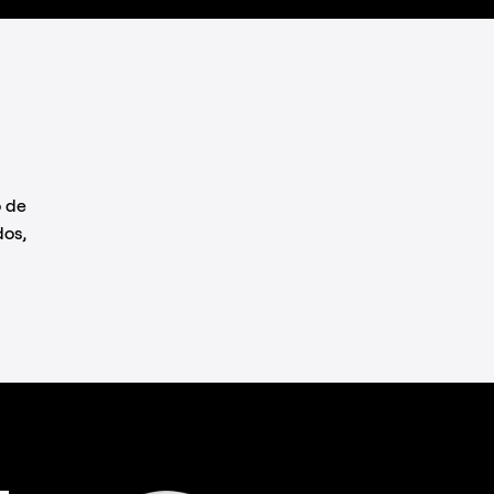
o de
dos,