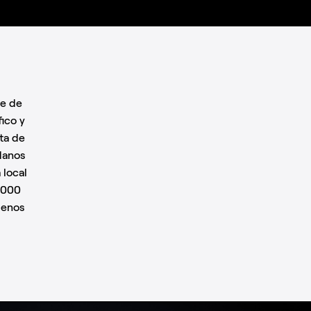
te de
ico y
ta de
danos
 local
3.000
menos