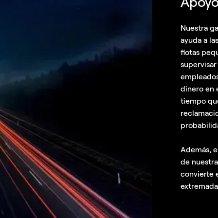
Apoyo 
Nuestra g
ayuda a la
flotas peq
supervisar
empleados,
dinero en 
tiempo que
reclamacio
probabilid
Además, el
de nuestra
convierte 
extremada