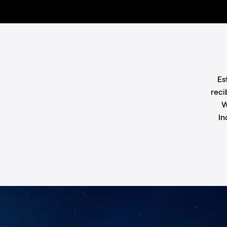
Es
reci
W
In