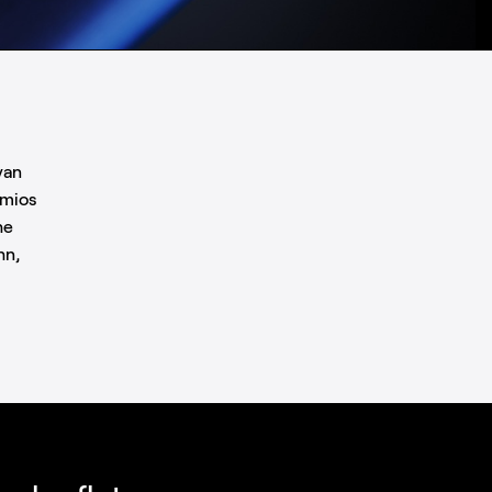
yan
emios
he
hn,