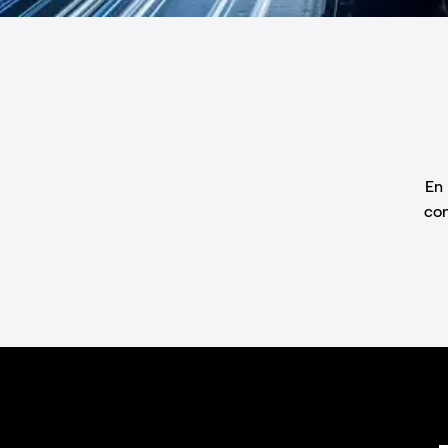
En 
con