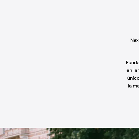
Nex
Funda
en la
único
la m