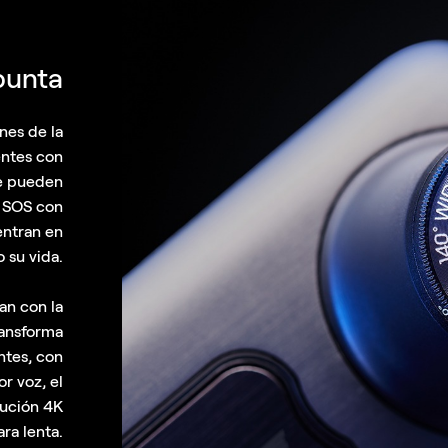
punta
nes de la
entes con
ue pueden
a SOS con
entran en
 su vida.
an con la
ransforma
ntes, con
r voz, el
lución 4K
ra lenta.