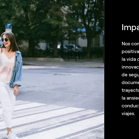
Impa
Nos com
positiv
la vida
innovac
de segu
documen
trayect
la ansi
conduct
viajes.