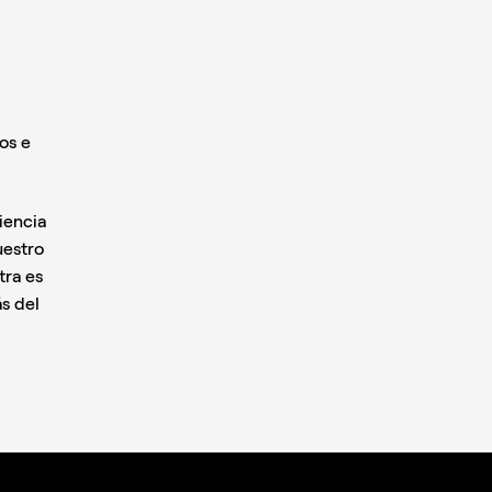
os e
iencia
uestro
tra es
s del