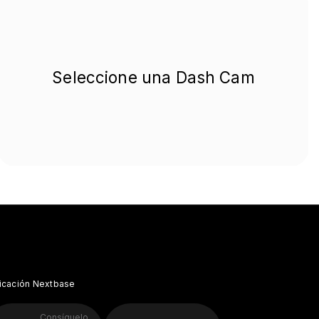
Seleccione una Dash Cam
icación Nextbase
Consíguelo