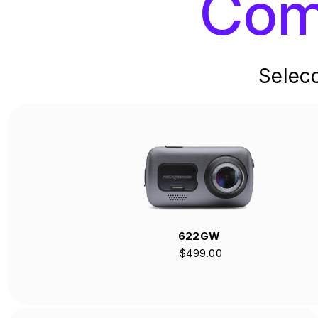
Com
Selec
622GW
$499.00