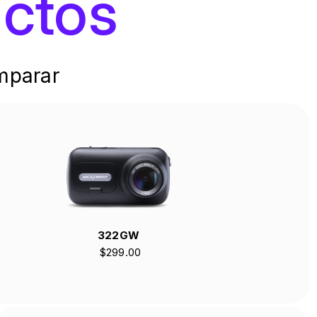
ctos
mparar
322GW
$299.00