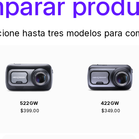
parar produ
cione hasta tres modelos para co
522GW
422GW
$399.00
$349.00