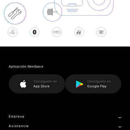
Aplicación Nextbase
Consíguelo en
Consíguelo en
App Store
Google Play
Empresa
Asistencia
Sobre nosotros