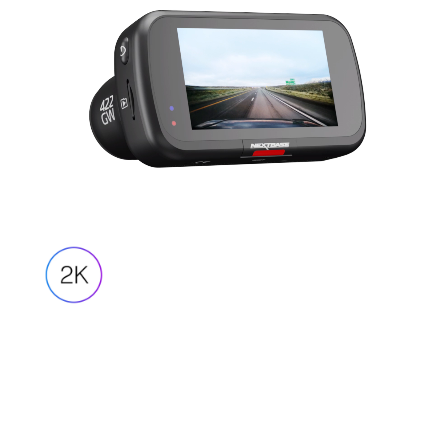
Grabación HD 1440P
Capta cada detalle
La 422GW graba en asombrosa alta definición
1440p a 30 fps y una lente de cristal 6G
mejorada, para que pueda capturar detalles
esenciales como señales de tráfico y matrículas.