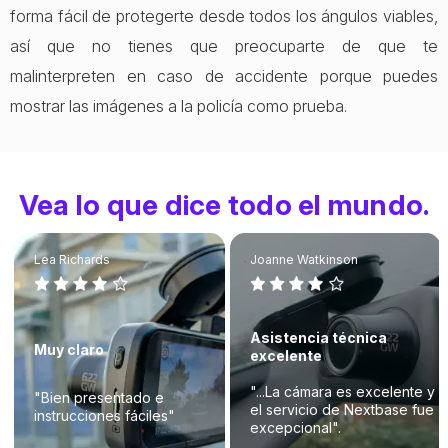
forma fácil de protegerte desde todos los ángulos viables,
así que no tienes que preocuparte de que te
malinterpreten en caso de accidente porque puedes
mostrar las imágenes a la policía como prueba.
Vea lo que dice todo el mundo.
Lea Richards
Joanne Watkinson
Asistencia técnica
Muy claro
excelente
"...La cámara es excelente y
"Bien presentado e
el servicio de Nextbase fue
instrucciones fáciles"
excepcional".