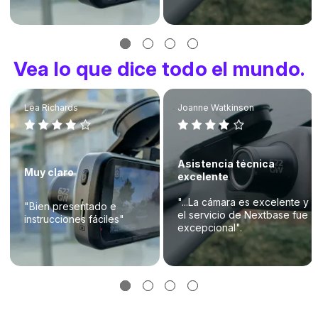
Vea lo que dice todo el mundo.
Lea Richards
Joanne Watkinson
Asistencia técnica
Muy claro
excelente
"...La cámara es excelente y
"Bien presentado e
el servicio de Nextbase fue
instrucciones fáciles"
excepcional".