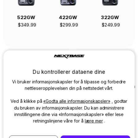
522GW
422GW
322GW
622
$349.99
$299.99
$249.99
$499
Du kontrollerer dataene dine
Vi bruker informasjonskapsler for å tilpasse og forbedre
Velg et Dash Cam ovenfor
Velg et Dash Cam ovenfor
nettleseropplevelsen din på nettstedet vårt.
Ved å klikke på
«Godta alle informasjonskapsler»
, godtar
du bruken av informasjonskapsler. Du kan administrere
innstillingene dine via «Informasjonskapsler» eller lese
retningslinjene våre for å
lære mer
.