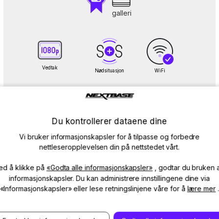
galleri
Vedtak
Nødsituasjon
WiFi
Du kontrollerer dataene dine
Parkeringsmodus
Skjerm
Vi bruker informasjonskapsler for å tilpasse og forbedre
nettleseropplevelsen din på nettstedet vårt.
Vis detaljer
Sammenligne
ed å klikke på
«Godta alle informasjonskapsler»
, godtar du bruken 
informasjonskapsler. Du kan administrere innstillingene dine via
«Informasjonskapsler» eller lese retningslinjene våre for å
lære mer
Alltid på vakt