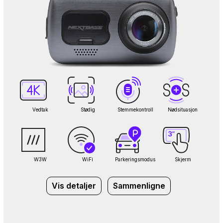
Vedtak
Stødig
Stemmekontroll
Nødsituasjon
W3W
WiFi
Parkeringsmodus
Skjerm
Vis detaljer
Sammenligne