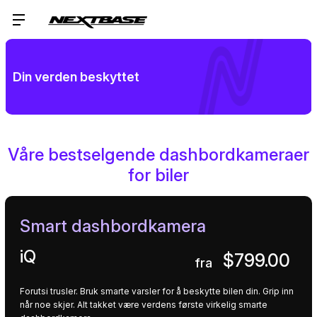
Din verden beskyttet
Våre bestselgende dashbordkameraer
for biler
Smart dashbordkamera
iQ
$799.00
fra
Forutsi trusler. Bruk smarte varsler for å beskytte bilen din. Grip inn
når noe skjer. Alt takket være verdens første virkelig smarte