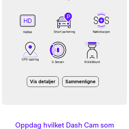
Smart parkering
Nødsituasjon
Vedtak
GPS-sporing
G Sense+
KlikkMount
Vis detaljer
Sammenligne
Oppdag hvilket Dash Cam som