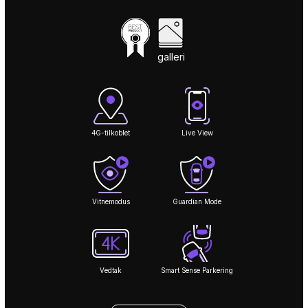
galleri
4G-tilkoblet
Live View
Vitnemodus
Guardian Mode
Vedtak
Smart Sense Parkering