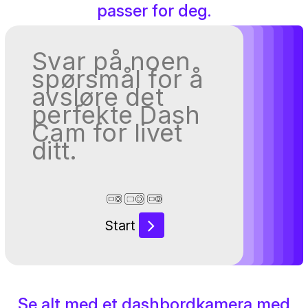
passer for deg.
Svar på noen
spørsmål for å
avsløre det
perfekte Dash
Cam for livet
ditt.
Start
Se alt med et dashbordkamera med