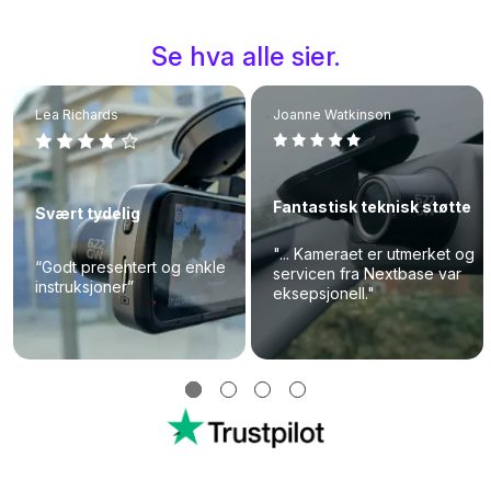
Se hva alle sier.
Lea Richards
Joanne Watkinson
Fantastisk teknisk støtte
Svært tydelig
"... Kameraet er utmerket og
“Godt presentert og enkle
servicen fra Nextbase var
instruksjoner”
eksepsjonell."