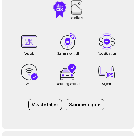
galleri
Vedtak
Stemmekontroll
Nødsituasjon
WiFi
Parkeringsmodus
Skjerm
Vis detaljer
Sammenligne