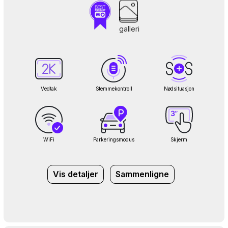
galleri
Vedtak
Stemmekontroll
Nødsituasjon
WiFi
Parkeringsmodus
Skjerm
Vis detaljer
Sammenligne