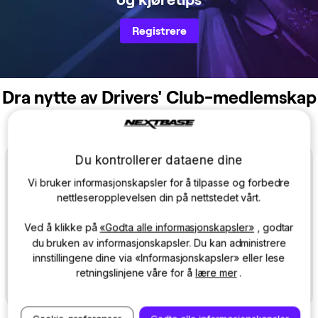
Registrere
Dra nytte av Drivers' Club-medlemskap
Du kontrollerer dataene dine
Vi bruker informasjonskapsler for å tilpasse og forbedre
nettleseropplevelsen din på nettstedet vårt.
Spar 10 % på Nextbase-produkter
Ved å klikke på
«Godta alle informasjonskapsler»
, godtar
du bruken av informasjonskapsler. Du kan administrere
Eksklusivt rabatttilbud kun for Nextbase Drivers' Club-medlemmer.
innstillingene dine via «Informasjonskapsler» eller lese
retningslinjene våre for å
lære mer
.
Lære mer