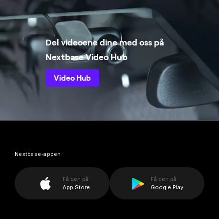
Del videoene dine med oss på
Nextbase Video Hub
Video Hub
Nextbase-appen
Få den på
Få den på
App Store
Google Play