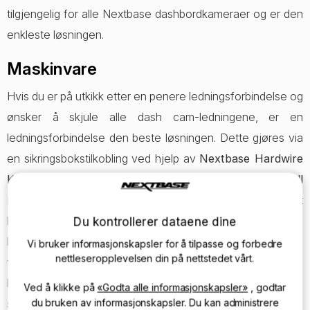
tilgjengelig for alle Nextbase dashbordkameraer og er den
enkleste løsningen.
Maskinvare
Hvis du er på utkikk etter en penere ledningsforbindelse og
ønsker å skjule alle dash cam-ledningene, er en
ledningsforbindelse den beste løsningen. Dette gjøres via
en sikringsbokstilkobling ved hjelp av
Nextbase Hardwire
Kit
. Nextbase har nylig lansert en
profesjonell
hjemmetilpasningstjeneste
direkte via nettstedet, når det
kjøpes med en dash-kamera, for å få montert front- og
Du kontrollerer dataene dine
bakkameraet ditt av en utdannet ingeniør på et sted du
Vi bruker informasjonskapsler for å tilpasse og forbedre
nettleseropplevelsen din på nettstedet vårt.
velger. Bakvinduskameraet kan også monteres på
bakspeilet med den medfølgende 6,5 meter lange kabelen
Ved å klikke på
«Godta alle informasjonskapsler»
, godtar
du bruken av informasjonskapsler. Du kan administrere
skjult under takforingen og ute av syne.