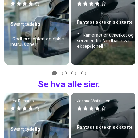
Fantastisk teknisk støtte
Svært tydelig
"... Kameraet er utmerket og
“Godt presentert og enkle
servicen fra Nextbase var
instruksjoner”
eksepsjonell."
Se hva alle sier.
Lea Richards
Joanne Watkinson
Fantastisk teknisk støtte
Svært tydelig