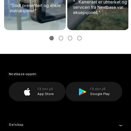
"... Kameraet er utmerket og
“Godt presentert og enkle
servicen fra Nextbase var
instruksjoner”
eksepsjonell."
Nextbase-appen
Få den på
Få den på
App Store
Google Play
Selskap