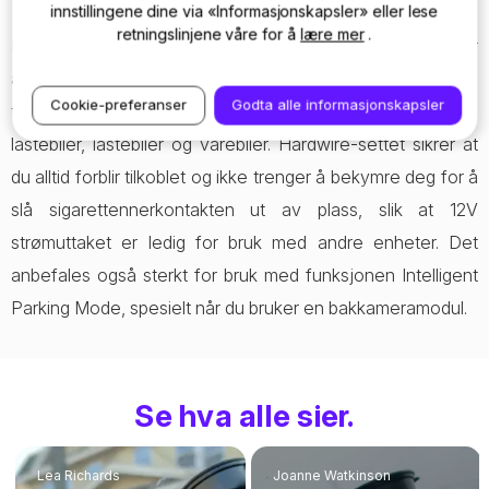
innstillingene dine via «Informasjonskapsler» eller lese
retningslinjene våre for å
lære mer
.
Dash-kameraet kobles til sikringsskapet ditt, noe som betyr
at ingen ledninger vises og er skjult for innsyn. Hardwire-
Cookie-preferanser
Godta alle informasjonskapsler
tilpasning kan gjøres på en rekke kjøretøy, inkludert biler,
lastebiler, lastebiler og varebiler. Hardwire-settet sikrer at
du alltid forblir tilkoblet og ikke trenger å bekymre deg for å
slå sigarettennerkontakten ut av plass, slik at 12V
strømuttaket er ledig for bruk med andre enheter. Det
anbefales også sterkt for bruk med funksjonen Intelligent
Parking Mode, spesielt når du bruker en bakkameramodul.
Se hva alle sier.
Lea Richards
Joanne Watkinson