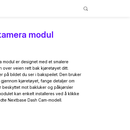
kamera modul
 modul er designet med et smalere
n over veien rett bak kjøretøyet ditt.
kort
er på bildet du ser i bakspeilet. Den bruker
dning
aer
or opptakene
ke gjennom kjøretøyet, fange detaljer om
ksjoner for
ed sømløs
tte
asjon
r beskyttet mot bakluker og påkjørsler
dulet kan enkelt installeres ved å klikke
endte Nextbase Dash Cam-modell.