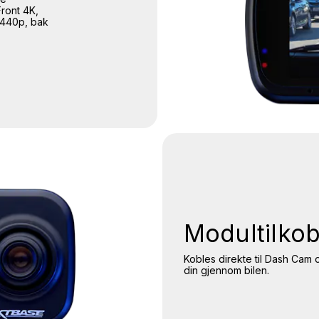
Front 4K,
1440p, bak
Modultilkob
Kobles direkte til Dash Cam 
din gjennom bilen.