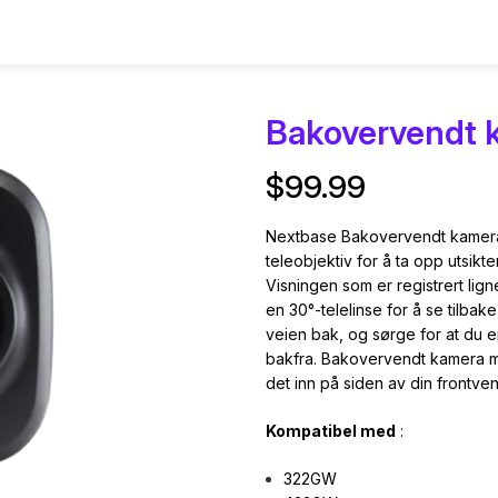
lbehør
Assistanse
modul
Bakovervendt 
$99.99
Nextbase Bakovervendt kamera
teleobjektiv for å ta opp utsikte
rdkameraer
og deler
Kontakt oss
Smarte dashbordkameraer
Bakkameraer
Oppsett og
Skjermløse
Nextbase-minne
Visningen som er registrert lign
installasjonsveile
dashbordkamer
ppsett,
g for enhver sjåfør
 for å oppgradere
Ta kontakt for spørsmål, garanti
Appkontroll, skylagring og
Legg til baksikt for fullstendig
Pålitelig lagring f
en 30°-telelinse for å se tilba
og feilsøking
e.
fester, kabler og
eller personlig støtte
intelligente funksjoner.
dekning og tryggere kjøring
Steg-for-steg-instru
Diskret design m
dine med loop-stø
rask og enkel install
telefontilkobling.
veien bak, og sørge for at du e
bakfra. Bakovervendt kamera mo
det inn på siden av din frontv
Kompatibel med
:
322GW