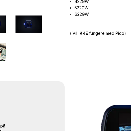
422GW
522GW
622GW
(
Vil
IKKE
fungere med Piqo)
 på
ge