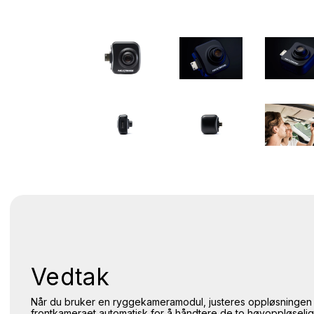
Vedtak
Når du bruker en ryggekameramodul, justeres oppløsningen
frontkameraet automatisk for å håndtere de to høyoppløseli