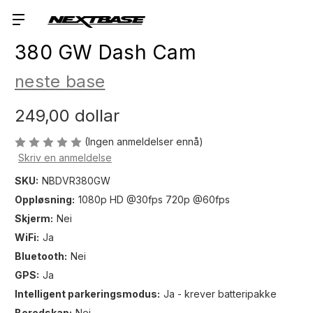
380 GW Dash Cam
neste base
249,00 dollar
(Ingen anmeldelser ennå)
Skriv en anmeldelse
SKU:
NBDVR380GW
Oppløsning:
1080p HD @30fps 720p @60fps
Skjerm:
Nei
WiFi:
Ja
Bluetooth:
Nei
GPS:
Ja
Intelligent parkeringsmodus:
Ja - krever batteripakke
Beredskap:
Nei