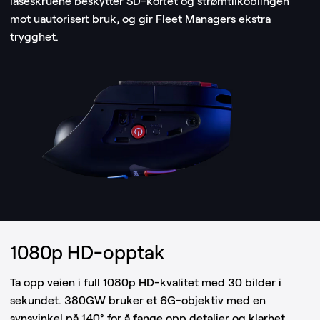
låseskruene beskytter SD-kortet og strømtilkoblingen
mot uautorisert bruk, og gir Fleet Managers ekstra
trygghet.
1080p HD-opptak
Ta opp veien i full 1080p HD-kvalitet med 30 bilder i
sekundet. 380GW bruker et 6G-objektiv med en
synsvinkel på 140° for å fange opp detaljer og klarhet,