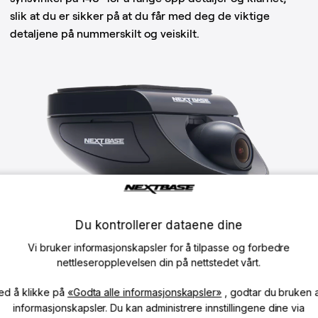
slik at du er sikker på at du får med deg de viktige
detaljene på nummerskilt og veiskilt.
Du kontrollerer dataene dine
Vi bruker informasjonskapsler for å tilpasse og forbedre
nettleseropplevelsen din på nettstedet vårt.
Wi-Fi-tilkobling
ed å klikke på
«Godta alle informasjonskapsler»
, godtar du bruken 
Med innebygd Wi-Fi kan føreren laste ned og dele
informasjonskapsler. Du kan administrere innstillingene dine via