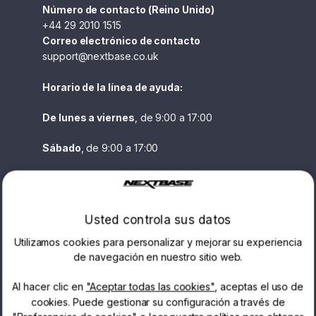
Número de contacto (Reino Unido)
+44 29 2010 1515
Correo electrónico de contacto
support@nextbase.co.uk
Horario de la línea de ayuda:
De lunes a viernes
, de 9:00 a 17:00
Sábado
, de 9:00 a 17:00
Domingos
cerrado
Para todas las preguntas técnicas preguntas
Usted controla sus datos
relacionadas con la técnica, incluida la asistencia,
la configuración general y la garantía, póngase
Utilizamos cookies para personalizar y mejorar su experiencia
en contacto con nuestro equipo de asistencia
de navegación en nuestro sitio web.
equipo de soporte.
Al hacer clic en
"Aceptar todas las cookies"
, aceptas el uso de
¿Tiene un problema con una de nuestras Dash
cookies. Puede gestionar su configuración a través de