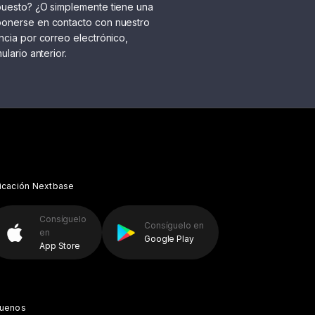
puesto? ¿O simplemente tiene una
onerse en contacto con nuestro
ncia por correo electrónico,
lario anterior.
icación Nextbase
Consíguelo
Consíguelo en
en
Google Play
App Store
guenos