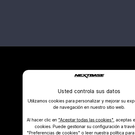
Empresa
Sobre nosotros
Usted controla sus datos
Noticias
Utilizamos cookies para personalizar y mejorar su exp
Prensa y medios de comunicación
de navegación en nuestro sitio web.
Club de conductores
Gestionar Cookie
Al hacer clic en
"Aceptar todas las cookies"
, aceptas 
cookies. Puede gestionar su configuración a trav
Aprender y comprar
"Preferencias de cookies" o leer nuestra política par