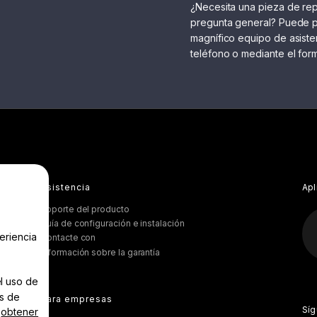
¿Necesita una pieza de re
pregunta general? Puede p
magnífico equipo de asiste
teléfono o mediante el formu
Asistencia
Apl
Soporte del producto
Guía de configuración e instalación
eriencia
Contacte con
Información sobre la garantía
el uso de
és de
Para empresas
Sí
a
obtener