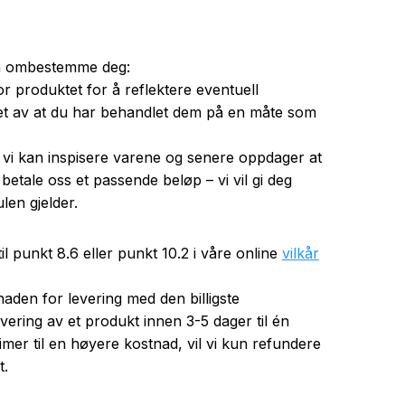
l å ombestemme deg:
or produktet for å reflektere eventuell
aket av at du har behandlet dem på en måte som
r vi kan inspisere varene og senere oppdager at
tale oss et passende beløp – vi vil gi deg
len gjelder.
l punkt 8.6 eller punkt 10.2 i våre online
vilkår
aden for levering med den billigste
evering av et produkt innen 3-5 dager til én
mer til en høyere kostnad, vil vi kun refundere
t.