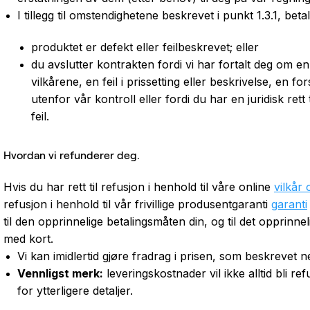
I tillegg til omstendighetene beskrevet i punkt 1.3.1, bet
produktet er defekt eller feilbeskrevet; eller
du avslutter kontrakten fordi vi har fortalt deg om 
vilkårene, en feil i prissetting eller beskrivelse, en f
utenfor vår kontroll eller fordi du har en juridisk rett
feil.
Hvordan vi refunderer deg.
Hvis du har rett til refusjon i henhold til våre online
vilkår 
refusjon i henhold til vår frivillige produsentgaranti
garanti
til den opprinnelige betalingsmåten din, og til det opprinneli
med kort.
Vi kan imidlertid gjøre fradrag i prisen, som beskrevet n
Vennligst merk:
leveringskostnader vil ikke alltid bli ref
for ytterligere detaljer.