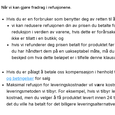
Når vi kan gjøre fradrag i refusjonene.
Hvis du er en forbruker som benytter deg av retten ti
vi kan redusere refusjonen din av prisen du betalte f
reduksjon i verdien av varene, hvis dette er forårs
ikke er tillatt i en butikk; og
hvis vi refunderer deg prisen betalt for produktet fø
du har håndtert dem på en uakseptabel måte, må du be
beskjed om hva dette beløpet er i tilfelle denne klausu
Hvis du er pålagt å betale oss kompensasjon i henhold ti
og betingelser
for salg
Maksimal refusjon for leveringskostnader vil være kostn
leveringsmetoden vi tilbyr. For eksempel, hvis vi tilbyr l
kostnad, men du velger å få produktet levert innen 24 ti
det du ville ha betalt for det billigere leveringsalternative