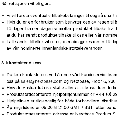
Når refusjonen vil bli gjort.
Vi vil foreta eventuelle tilbakebetalinger til deg så snart
Hvis du er en forbruker som benytter deg av retten til 
14 dager fra den dagen vi mottar produktet tilbake fra de
at du har sendt produktet tilbake til oss eller vår nomi
I alle andre tilfeller vil refusjonen din gjøres innen 14 da
av vår nominerte innenlandske støtteleverandør.
Slik kontakter du oss
Du kan kontakte oss ved å ringe vårt kundeservicetea
oss på
sales@nextbase.com
og Nextbase, Floor 6, 230
Hvis du ønsker teknisk støtte eller assistanse, kan du k
Produktstøttesenterets hjelpelinjenummer er +44 (0) 
Hjelpelinjen er tilgjengelig for både forhandlere, distri
Åpningstidene er 09.00 til 21.00 GMT / BST (etter behov
Produktstøttesenterets adresse er Nextbase Product Su