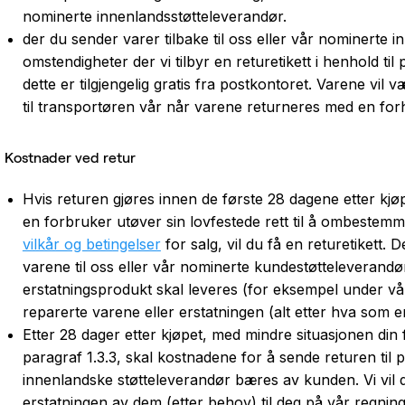
nominerte innenlandsstøtteleverandør.
der du sender varer tilbake til oss eller vår nominerte
omstendigheter der vi tilbyr en returetikett i henhold til 
dette er tilgjengelig gratis fra postkontoret. Varene vil 
til transportøren vår når varene returneres med en forhå
Kostnader ved retur
Hvis returen gjøres innen de første 28 dagene etter kjø
en forbruker utøver sin lovfestede rett til å ombestemm
vilkår og betingelser
for salg, vil du få en returetikett. 
varene til oss eller vår nominerte kundestøtteleverandør 
erstatningsprodukt skal leveres (for eksempel under vår f
reparerte varene eller erstatningen (alt etter hva som er
Etter 28 dager etter kjøpet, med mindre situasjonen din
paragraf 1.3.3, skal kostnadene for å sende returen til 
innenlandske støtteleverandør bæres av kunden. Vi vil d
erstatningen av dem (etter behov) til deg på vår regning