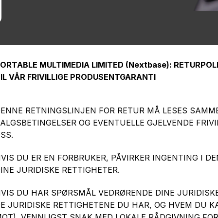
g
ORTABLE MULTIMEDIA LIMITED (Nextbase): RETURPOL
IL VÅR FRIVILLIGE PRODUSENTGARANTI
ENNE RETNINGSLINJEN FOR RETUR MÅ LESES SAMME
ALGSBETINGELSER OG EVENTUELLE GJELVENDE FRIV
SS.
VIS DU ER EN FORBRUKER, PÅVIRKER INGENTING I 
INE JURIDISKE RETTIGHETER.
VIS DU HAR SPØRSMÅL VEDRØRENDE DINE JURIDISKE
E JURIDISKE RETTIGHETENE DU HAR, OG HVEM DU K
OT), VENNLIGST SNAK MED LOKALE RÅDGIVNING FOR