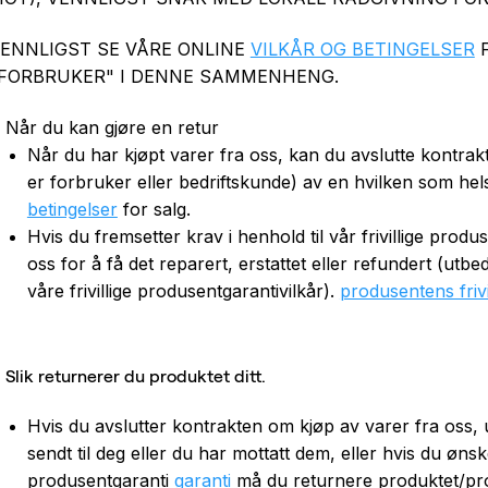
ENNLIGST SE VÅRE ONLINE
VILKÅR OG BETINGELSER
F
FORBRUKER" I DENNE SAMMENHENG.
Når du kan gjøre en retur
Når
du har kjøpt varer fra oss, kan du avslutte kontra
er forbruker eller bedriftskunde) av en hvilken som hels
betingelser
for salg
.
Hvis du fremsetter krav i henhold til vår frivillige prod
oss for å få det reparert, erstattet eller refundert (utb
våre frivillige produsentgarantivilkår).
produsentens frivil
Slik returnerer du produktet ditt.
Hvis du avslutter kontrakten om kjøp av varer fra oss, 
sendt til deg eller du har mottatt dem, eller hvis du ønsker
produsentgaranti
garanti
må du returnere produktet/pro