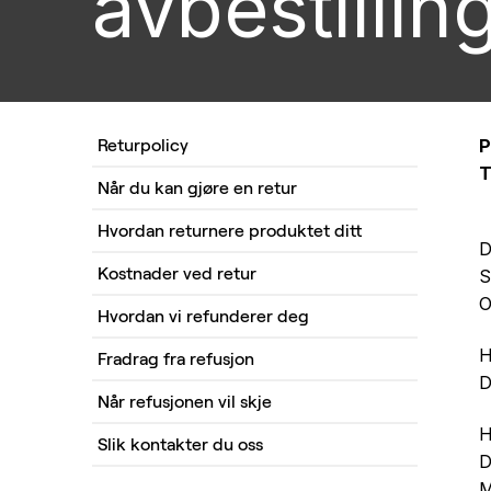
avbestillin
P
Returpolicy
T
Når du kan gjøre en retur
Hvordan returnere produktet ditt
D
Kostnader ved retur
S
O
Hvordan vi refunderer deg
H
Fradrag fra refusjon
D
Når refusjonen vil skje
H
Slik kontakter du oss
D
M