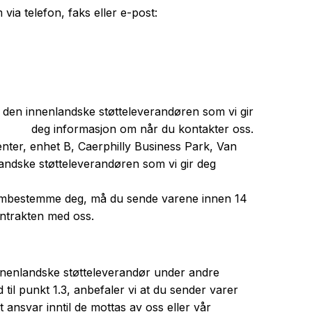
ia telefon, faks eller e-post:
r den innenlandske støtteleverandøren som vi gir
deg informasjon om når du kontakter oss.
enter, enhet B, Caerphilly Business Park, Van
nlandske støtteleverandøren som vi gir deg
å ombestemme deg, må du sende varene innen 14
ontrakten med oss.
 innenlandske støtteleverandør under andre
 til punkt 1.3, anbefaler vi at du sender varer
tt ansvar inntil de mottas av oss eller vår