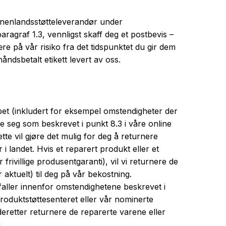
 innenlandsstøtteleverandør under
paragraf 1.3, vennligst skaff deg et postbevis –
være på vår risiko fra det tidspunktet du gir dem
ndsbetalt etikett levert av oss.
pet (inkludert for eksempel omstendigheter der
e seg som beskrevet i punkt 8.3 i våre online
Dette vil gjøre det mulig for deg å returnere
i landet. Hvis et reparert produkt eller et
rivillige produsentgaranti), vil vi returnere de
 aktuelt) til deg på vår bekostning.
 faller innenfor omstendighetene beskrevet i
produktstøttesenteret eller vår nominerte
eretter returnere de reparerte varene eller
.