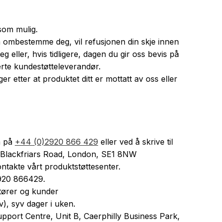
 som mulig.
å ombestemme deg, vil refusjonen din skje innen
g eller, hvis tidligere, dagen du gir oss bevis på
nerte kundestøtteleverandør.
ger etter at produktet ditt er mottatt av oss eller
m på
+44 (0)2920 866 429
eller ved å skrive til
 Blackfriars Road, London, SE1 8NW
ontakte vårt produktstøttesenter.
2920 866429.
butører og kunder
), syv dager i uken.
pport Centre, Unit B, Caerphilly Business Park,