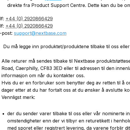
direkte fra Product Support Centre. Dette kan du be om v
lf:
+44 (0) 2920866429
lf:
+44 (0) 2920866429
-post:
support@nextbase.com
Du må legge inn produktet/produktene tilbake til oss elle
Alle returer må sendes tilbake til Nextbase produktstøttes
Road, Caerphilly, CF83 3ED eller til adressen til den inne
informasjon om når du kontakter oss.
Hvis du er en forbruker som benytter deg av retten til 
dager etter at du har fortalt oss at du ønsker å avslutte k
Vennligst merk:
der du sender varer tilbake til oss eller vår nominerte
omstendigheter enn der vi tilbyr en returetikett i henhold
med sporet eller registrert levering, da varene forblir di